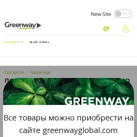
New Site
ПРОДУКТЫ
МОЙ ОФИС
Продукты
Aquamagic
ПОЛОТЕНЦЕ AQUAMAGIC LUXE АВТО
Все товары можно приобрести на
сайте greenwayglobal.com
автомобильное, 70 х 55 см