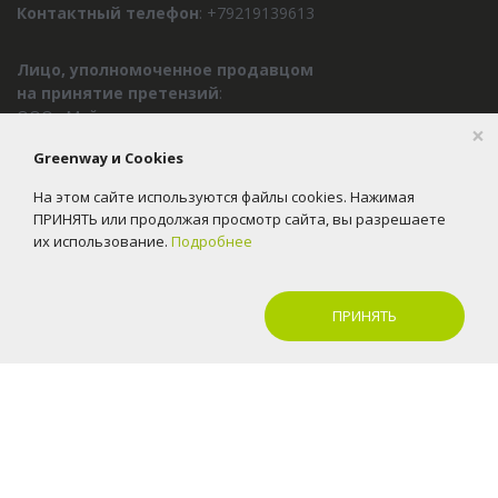
Контактный телефон
: +79219139613
Лицо, уполномоченное продавцом
на принятие претензий
:
ООО «Майгрин маркет»
×
ИНН
5408024286
Greenway и Cookies
Адрес
: Новосибирск, ул Инженерная 7, 11 этаж
На этом сайте используются файлы cookies. Нажимая
Телефон:
8-800-23-45-800
ПРИНЯТЬ или продолжая просмотр сайта, вы разрешаете
E-mail:
office@greenway.group
их использование.
Подробнее
ПРИНЯТЬ
2016-2026 © Greenway