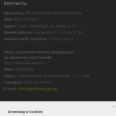
Контакты
Продавец:
ИП Васильева Ирина Ивановна
ИНН
: 782610435831
Адрес
: Санкт-Петербург, ул. Марата, 14.
Время работы
: ежедневно с 11:00 до 21:00
Контактный телефон
: +79219139613
Лицо, уполномоченное продавцом
на принятие претензий
:
ООО «Майгрин маркет»
ИНН
5408024286
Адрес
: Новосибирск, ул Инженерная 7, 11 этаж
Телефон:
8-800-23-45-800
E-mail:
office@greenway.group
×
Greenway и Cookies
2016-2026 © Greenway