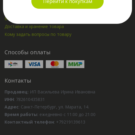
Перейти к покупкам
Политика конфиденциальности
Greenway Маркетов
Возврат денежных средств за товар
Доставка и хранение товара
Кому задать вопросы по товару
Способы оплаты
Контакты
Продавец:
ИП Васильева Ирина Ивановна
ИНН
: 782610435831
Адрес
: Санкт-Петербург, ул. Марата, 14.
Время работы
: ежедневно с 11:00 до 21:00
Контактный телефон
: +79219139613