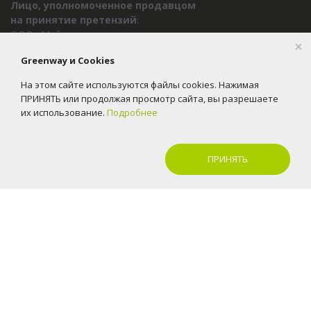
Лицо, уполномоченное продавцом
на принятие претензий
:
ООО «Майгрин маркет»
×
ИНН
5408024286
Greenway и Cookies
Адрес
: Новосибирск, ул Инженерная 7, 11 этаж
На этом сайте используются файлы cookies. Нажимая
Телефон:
8-800-23-45-800
ПРИНЯТЬ или продолжая просмотр сайта, вы разрешаете
E-mail:
office@greenway.group
их использование.
Подробнее
ПРИНЯТЬ
2016-2026 © Greenway