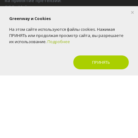
на принятие претензий
:
ООО «Майгрин маркет»
×
ИНН
5408024286
Greenway и Cookies
Адрес
: Новосибирск, ул Инженерная 7, 11 этаж
На этом сайте используются файлы cookies. Нажимая
Телефон:
8-800-23-45-800
ПРИНЯТЬ или продолжая просмотр сайта, вы разрешаете
E-mail:
office@greenway.group
их использование.
Подробнее
ПРИНЯТЬ
2016-2026 © Greenway