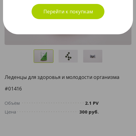
Перейти к покупкам
Леденцы для здоровья и молодости организма
#01416
Объём
2.1 PV
Цена
300 руб.