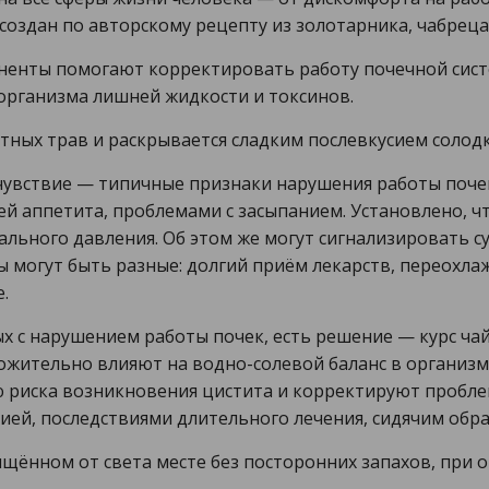
g создан по авторскому рецепту из золотарника, чабрец
ненты помогают корректировать работу почечной сист
организма лишней жидкости и токсинов.
атных трав и раскрывается сладким послевкусием солодк
очувствие — типичные признаки нарушения работы поче
ей аппетита, проблемами с засыпанием. Установлено, ч
ьного давления. Об этом же могут сигнализировать су
могут быть разные: долгий приём лекарств, переохла
.
х с нарушением работы почек, есть решение — курс чайно
ожительно влияют на водно-солевой баланс в организм
ю риска возникновения цистита и корректируют пробле
ей, последствиями длительного лечения, сидячим обра
щищённом от света месте без посторонних запахов, при 