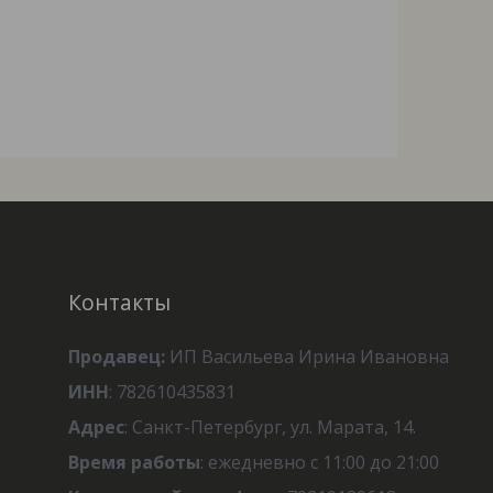
Контакты
Продавец:
ИП Васильева Ирина Ивановна
ИНН
: 782610435831
Адрес
: Санкт-Петербург, ул. Марата, 14.
Время работы
: ежедневно с 11:00 до 21:00