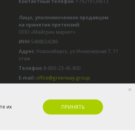
Контактный телефон
: +79219139613
Лицо, уполномоченное продавцом
на принятие претензий
:
ООО «Майгрин маркет»
ИНН
5408024286
Адрес
: Новосибирск, ул Инженерная 7, 11
этаж
Телефон:
8-800-23-45-800
E-mail:
office@greenway.group
×
те их
ПРИНЯТЬ