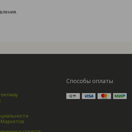
вления.
Способы оплаты
reenway
в
циальности
 Маркетов
денежных средств