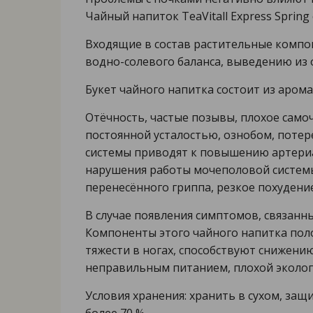
Чайный напиток TeaVitall Express Sprin
Входящие в состав растительные компо
водно-солевого баланса, выведению из 
Букет чайного напитка состоит из аром
Отёчность, частые позывы, плохое сам
постоянной усталостью, ознобом, потер
системы приводят к повышению артериал
нарушения работы мочеполовой системы 
перенесённого гриппа, резкое похудение
В случае появления симптомов, связанны
Компоненты этого чайного напитка пол
тяжести в ногах, способствуют снижени
неправильным питанием, плохой экологи
Условия хранения: хранить в сухом, за