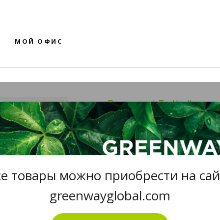
МОЙ ОФИС
Продукты
TeaVitall
TEAVITALL 
10, 30 ФИ
се товары можно приобрести на сай
Чайный напиток почечный
greenwayglobal.com
#01599