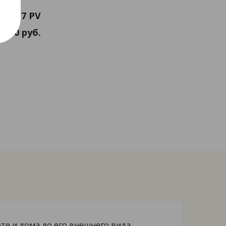
3.7 PV
510 руб.
те и дома до его внешнего вида.